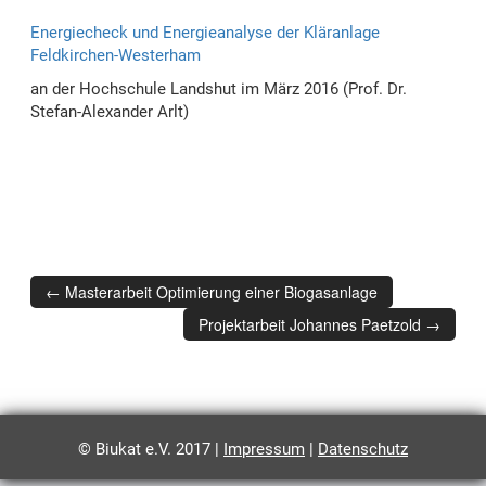
g
Energiecheck und Energieanalyse der Kläranlage
a
Feldkirchen-Westerham
t
an der Hochschule Landshut im März 2016 (Prof. Dr.
Stefan-Alexander Arlt)
i
o
n
Artikel-
←
Masterarbeit Optimierung einer Biogasanlage
Projektarbeit Johannes Paetzold
→
Navigation
© Biukat e.V. 2017 |
Impressum
|
Datenschutz